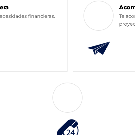
iera
Acom
cesidades financieras.
Te aco
proyec