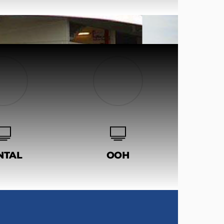
NTAL
OOH