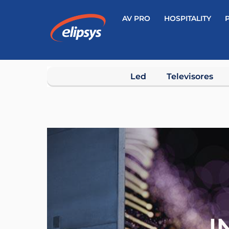
Skip
AV PRO
HOSPITALITY
to
content
Led
Televisores
I