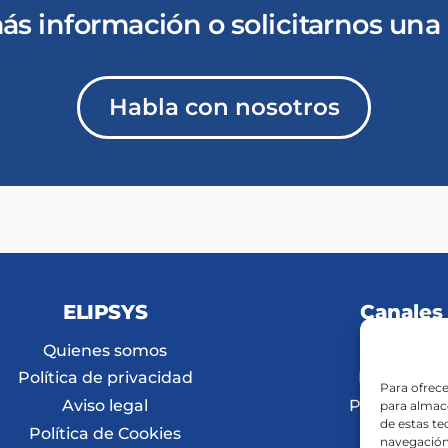
ás información o solicitarnos una 
Habla con nosotros
ELIPSYS
Canales
Quienes somos
AV PRO
Política de privacidad
Hospitality
Para ofrece
Aviso legal
Promociona
para almace
de estas t
Política de Cookies
navegación 