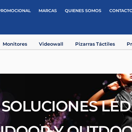
PROMOCIONAL
MARCAS
QUIENES SOMOS
CONTACT
Monitores
Videowall
Pizarras Táctiles
Pr
SOLUCIONES LED
NDOOR Y OUTDO