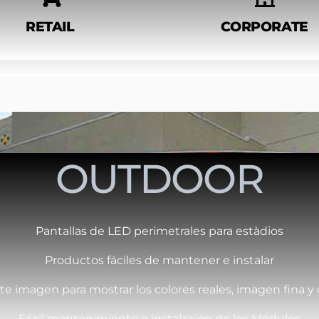
RETAIL
CORPORATE
OUTDOOR
Pantallas de LED perimetrales para estàdios
Productos fáciles de mantener e instalar
e imagen para mostrar los colores reales, imagen fina y 
Fácil mantenimiento e instalación de los Módulos