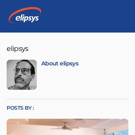
Skip
Men
to
content
elipsys
About
elipsys
POSTS BY :